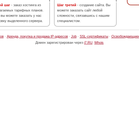
ой шаг
- заказ хостинга из
Шаг третий
- создание сайта. Вы
агаемых тарифных планов.
можете заказать сайт любой
 вы можете заказать у нас
сложности, связавшись с нашим
овку выделенного сервера.
специалистом.
ов
·
Аренда, покупка и продажа IP-адресов
·
Job
·
SSL-сертификаты
·
Освобождающие
Домен зарегистрирован через
i7.RU
.
Whois