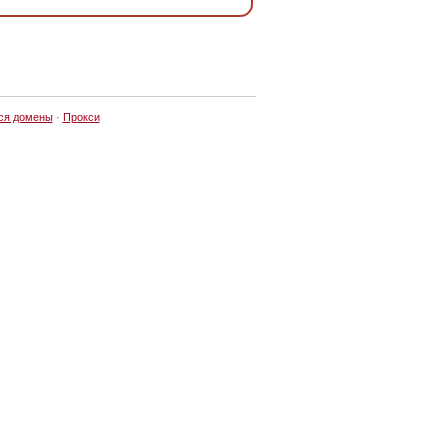
ся домены
·
Прокси