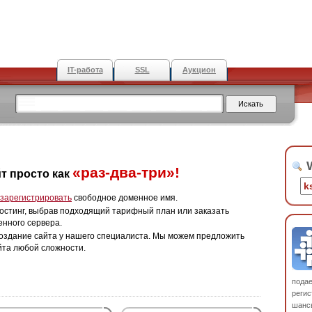
IT-работа
SSL
Аукцион
W
«раз-два-три»!
т просто как
зарегистрировать
свободное доменное имя.
остинг, выбрав подходящий тарифный план или заказать
енного сервера.
оздание сайта у нашего специалиста. Мы можем предложить
йта любой сложности.
пода
регис
шанс